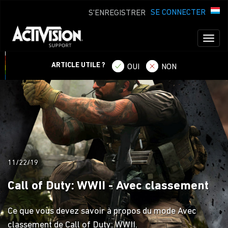
SE CONNECTER
S'ENREGISTRER
Toggl
naviga
ARTICLE UTILE ?
OUI
NON
11/22/19
Call of Duty: WWII - Avec classement
Ce que vous devez savoir à propos du mode Avec
classement de Call of Duty: WWII.