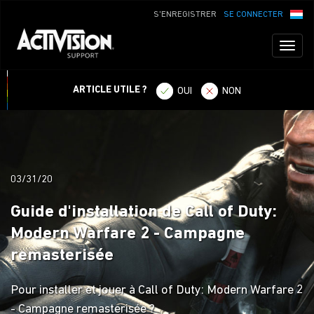
S'ENREGISTRER
SE CONNECTER
Toggl
naviga
ARTICLE UTILE ?
OUI
NON
03/31/20
Guide d'installation de Call of Duty:
Modern Warfare 2 - Campagne
remasterisée
Pour installer et jouer à Call of Duty: Modern Warfare 2
- Campagne remasterisée ?