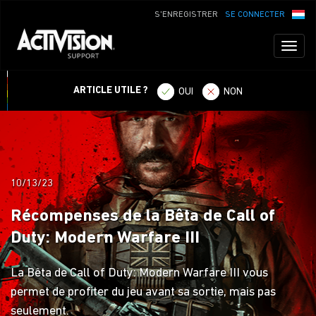
S'ENREGISTRER
SE CONNECTER
Toggl
naviga
ARTICLE UTILE ?
OUI
NON
10/13/23
Récompenses de la Bêta de Call of
Duty: Modern Warfare III
La Bêta de Call of Duty: Modern Warfare III vous
permet de profiter du jeu avant sa sortie, mais pas
seulement.