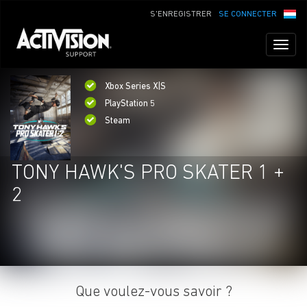
S'ENREGISTRER
SE CONNECTER
Toggl
naviga
Xbox Series X|S
PlayStation 5
Steam
TONY HAWK'S PRO SKATER 1 +
2
Que voulez-vous savoir ?