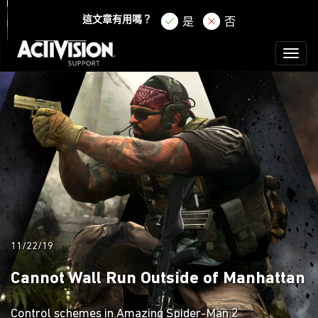
登錄
註冊
這文章有用嗎？
是
否
Toggl
naviga
11/22/19
Cannot Wall Run Outside of Manhattan
Control schemes in Amazing Spider-Man 2