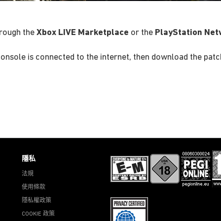
hrough the
Xbox LIVE Marketplace
or the
PlayStation Net
onsole is connected to the internet, then download the pat
隱私
法規
使用條款
隱私權政策
COOKIE 政策