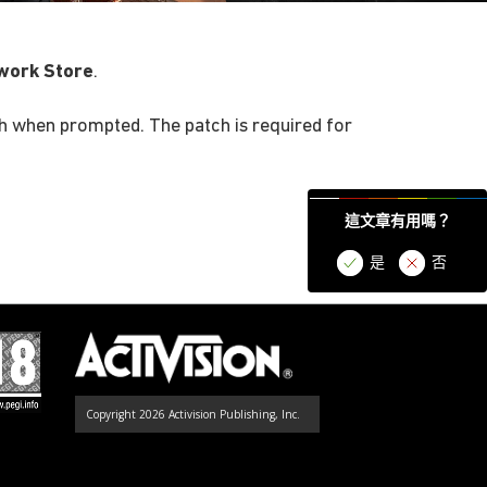
work Store
.
ch when prompted. The patch is required for
這文章有用嗎？
是
否
Copyright 2026 Activision Publishing, Inc.