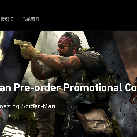
支援選項
我的案件
an Pre-order Promotional C
 Amazing Spider-Man