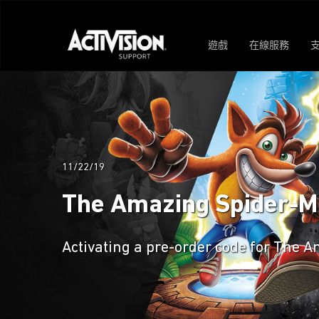
遊戲
在線服務
11/22/19
The Amazing Spider-M
Activating a pre-order code for The