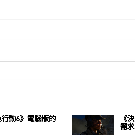
行動6》電腦版的
《決
需求