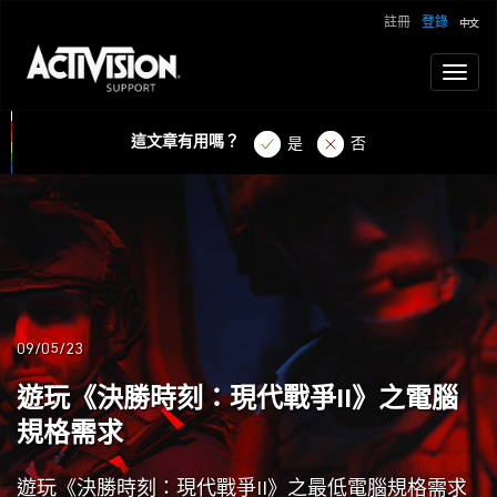
註冊
登錄
Toggl
naviga
這文章有用嗎？
是
否
09/05/23
遊玩《決勝時刻：現代戰爭II》之電腦
規格需求
遊玩《決勝時刻：現代戰爭II》之最低電腦規格需求