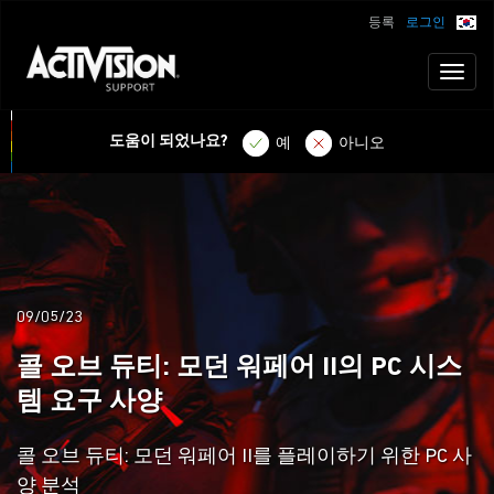
등록
로그인
Toggl
naviga
도움이 되었나요?
예
아니오
09/05/23
콜 오브 듀티: 모던 워페어 II의 PC 시스
템 요구 사양
콜 오브 듀티: 모던 워페어 II를 플레이하기 위한 PC 사
양 분석