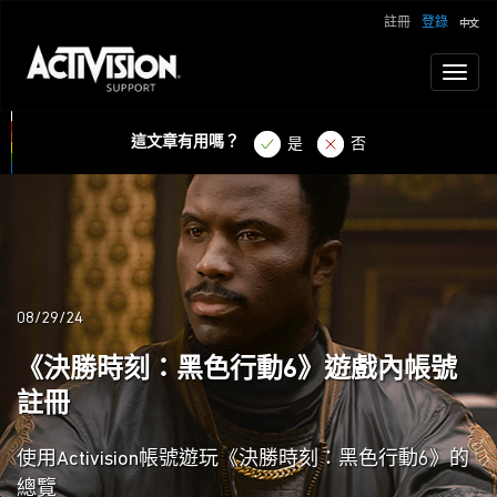
註冊
登錄
Toggl
naviga
這文章有用嗎？
是
否
08/29/24
《決勝時刻：黑色行動6》遊戲內帳號
註冊
使用Activision帳號遊玩《決勝時刻：黑色行動6》的
總覽