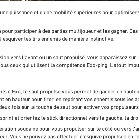
une puissance et d'une mobilité supérieures pour optimiser
e pour participer à des parties multijoueur et les gagner. 
à esquiver les tirs ennemis de manière instinctive.
ion vers l'avant ou un saut propulsé, vous apparaissez sur l
tous ceux qui utilisent la compétence Exo-ping. L'atout Imp
 d'Exo, le saut propulsé vous permet de gagner en hauteur e
t en hauteur pour tirer, en repérant vos ennemis sous les abr
eux fois sur la touche de saut pour activer vos propulseurs 
print et orientez le stick directionnel vers la gauche, la dro
ration soudaine pour vous propulser sur le côté ou vers l'ar
reur. Vous ne pouvez pas effectuer d'esquive propulsée en re