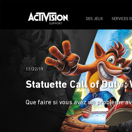
DES JEUX
SERVICES E
11/22/19
Statuette Call of Duty :
Que faire si vous avez un problème ave