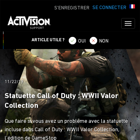
SE CONNECTER
S'ENREGISTRER
Toggl
naviga
ARTICLE UTILE ?
OUI
NON
11/22/19
Statuette Call of Duty : WWII Valor
Collection
Que faire si vous avez un problème avec la statuette
incluse dans Call of Duty : WWII Valor Collection,
l’édition de GameStop