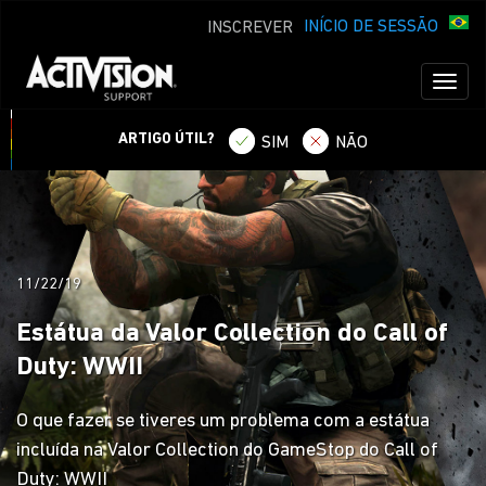
INÍCIO DE SESSÃO
INSCREVER
Toggl
naviga
ARTIGO ÚTIL?
SIM
NÃO
11/22/19
Estátua da Valor Collection do Call of
Duty: WWII
O que fazer se tiveres um problema com a estátua
incluída na Valor Collection do GameStop do Call of
Duty: WWII