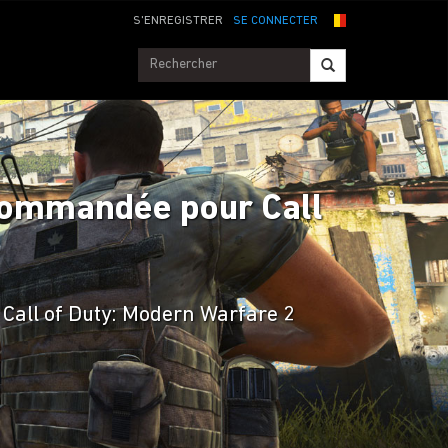
S'ENREGISTRER
SE CONNECTER
ecommandée pour Call
 Call of Duty: Modern Warfare 2