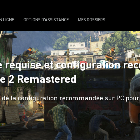
N LIGNE
OPTIONS D'ASSISTANCE
MES DOSSIERS
 requise et configuration r
re 2 Remastered
et de la configuration recommandée sur PC pour