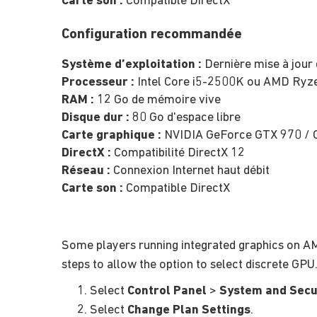
Carte son :
Compatible DirectX
Configuration recommandée
Système d’exploitation :
Dernière mise à jour
Processeur :
Intel Core i5-2500K ou AMD Ryz
RAM :
12 Go de mémoire vive
Disque dur :
80 Go d'espace libre
Carte graphique :
NVIDIA GeForce GTX 970 / 
DirectX :
Compatibilité DirectX 12
Réseau :
Connexion Internet haut débit
Carte son :
Compatible DirectX
Some players running integrated graphics on AMD
steps to allow the option to select discrete GPU
Select
Control Panel
>
System and Secu
Select
Change Plan Settings
.