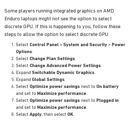
Some players running integrated graphics on AMD
Enduro laptops might not see the option to select
discrete GPU. If this is happening to you, follow these
steps to allow the option to select discrete GPU.
Select
Control Panel
>
System and Security
>
Power
Options
.
Select
Change Plan Settings
.
Select
Change Advanced Power Settings
.
Expand
Switchable Dynamic Graphics
.
Expand
Global Settings
.
Select
Optimize power savings
next to
On battery
and set to
Maximize performance
.
Select
Optimize power savings
next to
Plugged in
and set to
Maximize performance
.
Select
Apply
, then select
OK
.