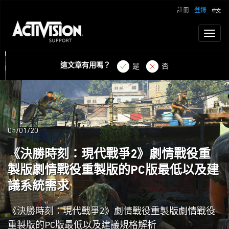
註冊
登錄
Toggl
naviga
這文章有用嗎？
是
否
05/01/20
《決勝時刻：現代戰爭2》劇情戰役重
製版劇情戰役重製版的PC版最低以及建
議系統需求
《決勝時刻：現代戰爭2》劇情戰役重製版劇情戰役
重製版的PC版最低以及建議規格解析