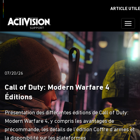
SE CONNECTER
S'ENREGISTRER
ARTICLE UTILE
Toggl
naviga
07/20/26
Call of Duty: Modern Warfare 4
Éditions
Présentation des différentes éditions de Call of Duty:
Modern Warfare 4, y compris les avantages de
précommande, les détails de l'édition Coffre d'armes et
la disponibilité sur les plateformes