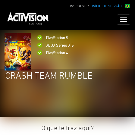
INSCREVER
INÍCIO DE SESSÃO
Toggl
naviga
PlayStation 5
XBOX Series X|S
PlayStation 4
CRASH TEAM RUMBLE
O que te traz aqui?