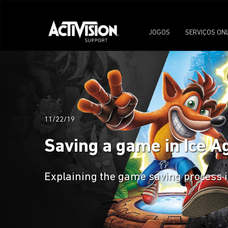
JOGOS
SERVIÇOS ON
11/22/19
Saving a game in Ice Ag
Explaining the game saving process in