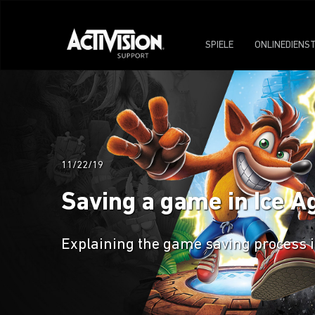
SPIELE
ONLINEDIENS
11/22/19
Saving a game in Ice Ag
Explaining the game saving process in