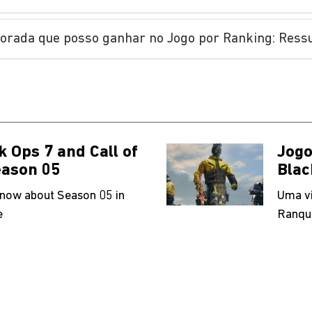
orada que posso ganhar no Jogo por Ranking: Ress
ck Ops 7 and Call of
Jogo
eason 05
Blac
know about Season 05 in
Uma vi
e
Ranqu