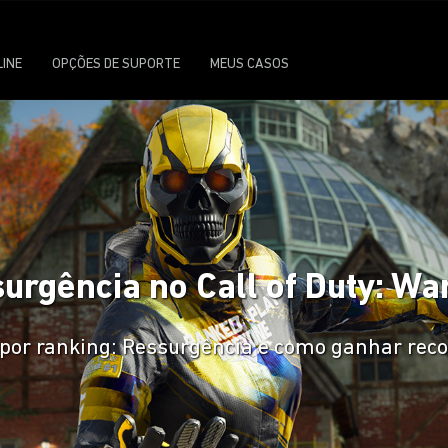
LINE
OPÇÕES DE SUPORTE
MEUS CASOS
urgência no Call of Duty: W
 por ranking: Ressurgência e como ganhar re