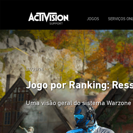
JOGOS
SERVIÇOS ON
07/23/26
Jogo por Ranking: Ress
Uma visão geral do sistema Warzone