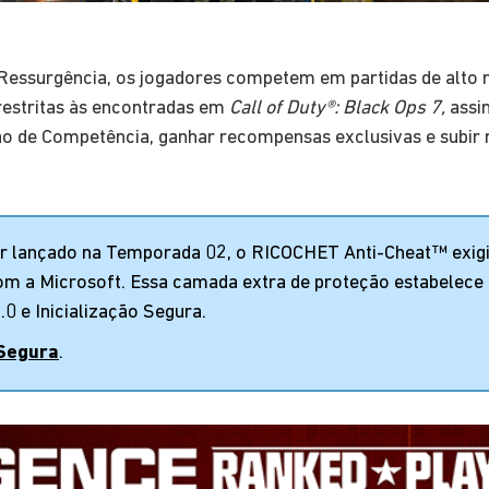
Ressurgência, os jogadores competem em partidas de alto r
restritas às encontradas em
Call of Duty®: Black Ops 7,
assi
ção de Competência, ganhar recompensas exclusivas e subi
or lançado na Temporada 02, o RICOCHET Anti-Cheat™ exigi
om a Microsoft. Essa camada extra de proteção estabelece
0 e Inicialização Segura.
 Segura
.