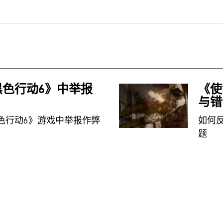
色行动6》中举报
《使
与错
色行动6》游戏中举报作弊
如何
题