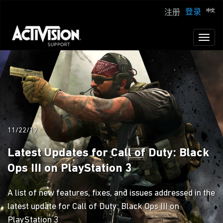
登录
注册
Toggl
naviga
11/22/19
Latest Updates for Call of Duty: Black
Ops III on PlayStation 3
A list of new features, fixes, and issues addressed in the
latest update for Call of Duty: Black Ops III on
PlayStation 3