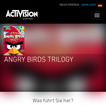
REGISTRIEREN
ANMELDEN
Toggl
naviga
ANGRY BIRDS TRILOGY
Was führt Sie her?