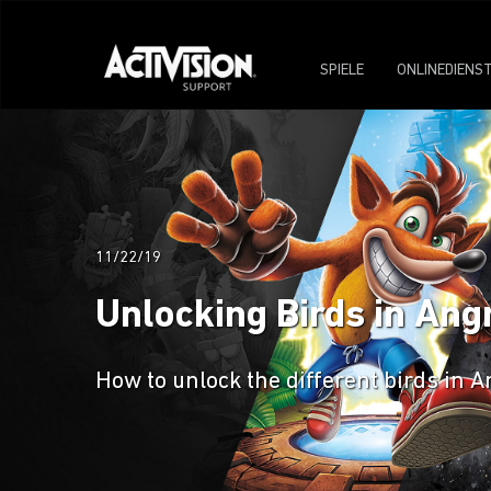
SPIELE
ONLINEDIENS
11/22/19
Unlocking Birds in Angr
How to unlock the different birds in A