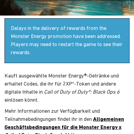
Delays in the delivery of rewards from the
Monster Energy promotion have been addressed.
Players may need to restart the game to see their
rewards.
Kauft ausgewählte Monster Energy®-Getränke und
erhaltet Codes, die ihr für 2XP*-Token und andere
digitale Inhalte in
Call of Duty of Duty®: Black Ops 6
einlösen könnt.
Mehr Informationen zur Verfügbarkeit und
Teilnahmebedingungen findet ihr in den
Allgemeinen
Geschäftsbedingungen für die Monster Energy x