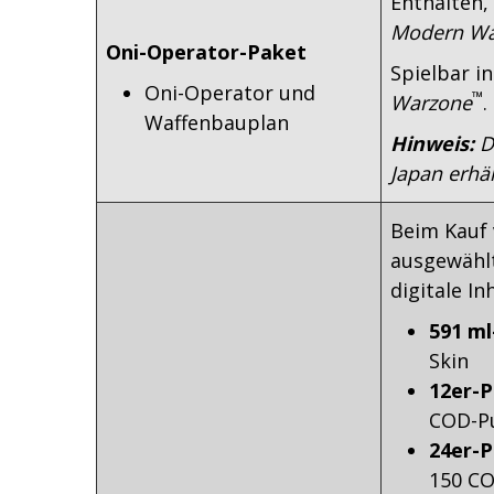
Enthalten,
Modern War
Oni-Operator-Paket
Spielbar i
Oni-Operator und
™
Warzone
.
Waffenbauplan
Hinweis:
Da
Japan erhäl
Beim Kauf 
ausgewählt
digitale In
591 ml
Skin
12er-P
COD-P
24er-P
150 C