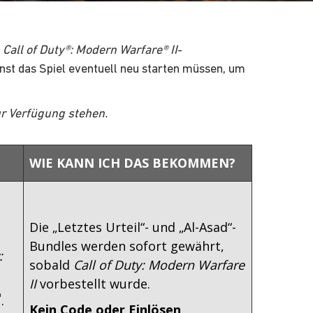
n
Call of Duty®: Modern Warfare® II
-
nst das Spiel eventuell neu starten müssen, um
ur Verfügung stehen.
WIE KANN ICH DAS BEKOMMEN?
Die „Letztes Urteil“- und „Al-Asad“-
Bundles werden sofort gewährt,
:
sobald
Call of Duty: Modern Warfare
II
vorbestellt wurde.
™
.
Kein Code oder Einlösen