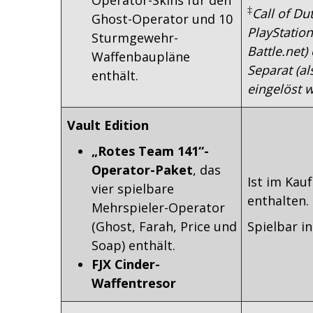
‡
Call of Du
Ghost-Operator und 10
PlayStation
Sturmgewehr-
Battle.net)
Waffenbaupläne
Separat (a
enthält.
eingelöst 
Vault Edition
„Rotes Team 141“-
Operator-Paket
, das
Ist im Kau
vier spielbare
enthalten.
Mehrspieler-Operator
(Ghost, Farah, Price und
Spielbar i
Soap) enthält.
FJX Cinder-
Waffentresor