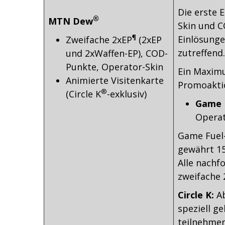
Die erste 
®
MTN Dew
Skin und C
¶
Einlösunge
Zweifache 2xEP
(2xEP
zutreffend.
und 2xWaffen-EP), COD-
Punkte, Operator-Skin
Ein Maxim
Animierte Visitenkarte
Promoaktio
®
(Circle K
-exklusiv)
Game 
Operat
Game Fuel-
gewährt 15
Alle nachf
zweifache 
Circle K:
Ab
speziell g
teilnehmen