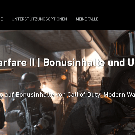
TE
UNTERSTÜTZUNGSOPTIONEN
MEINE FÄLLE
arfare II | Bonusinhalte und 
 auf Bonusinhalte von Call of Duty: Modern War