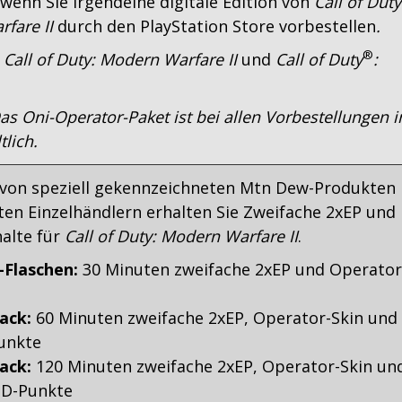
 wenn Sie irgendeine digitale Edition von
Call of Duty
fare II
durch den PlayStation Store vorbestellen
.
®
n
Call of Duty: Modern Warfare II
und
Call of Duty
:
s Oni-Operator-Paket ist bei allen Vorbestellungen i
tlich.
von speziell gekennzeichneten Mtn Dew-Produkten 
en Einzelhändlern erhalten Sie Zweifache 2xEP und
halte für
Call of Duty: Modern Warfare II
.
-Flaschen:
30 Minuten zweifache 2xEP und Operator
ack:
60 Minuten zweifache 2xEP, Operator-Skin und
unkte
ack:
120 Minuten zweifache 2xEP, Operator-Skin un
OD-Punkte