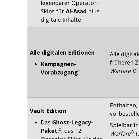
legendärer Operator-
Skins für
Al-Asad
plus
digitale Inhalte
Alle digitalen Editionen
Alle digit
früheren 
Kampagnen-
Warfare II
.
†
Vorabzugang
Enthalten,
Vault Edition
vorbestell
Das
Ghost-Legacy-
Spielbar i
‡
Paket:
, das 12
®
Warfare
(
Operator-Skins für den