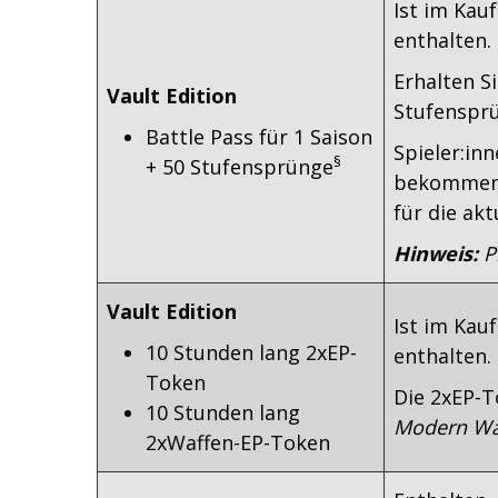
Ist im Kau
enthalten.
Erhalten S
Vault Edition
Stufensprü
Battle Pass für 1 Saison
Spieler:inn
§
+ 50 Stufensprünge
bekommen 
für die akt
Hinweis:
P
Vault Edition
Ist im Kau
10 Stunden lang 2xEP-
enthalten.
Token
Die 2xEP-
10 Stunden lang
Modern War
2xWaffen-EP-Token