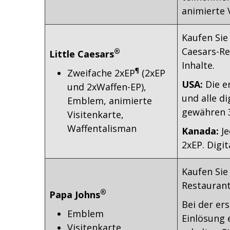
animierte 
Kaufen Sie
Caesars-Re
®
Little Caesars
Inhalte.
¶
Zweifache 2xEP
(2xEP
USA:
Die e
und 2xWaffen-EP),
und alle d
Emblem, animierte
gewähren 3
Visitenkarte,
Waffentalisman
Kanada:
Je
2xEP. Digit
Kaufen Sie
Restaurants
®
Papa Johns
Bei der er
Emblem
Einlösung e
Visitenkarte