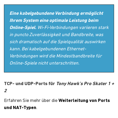
​Eine kabelgebundene Verbindung ermöglicht
Ihrem System eine optimale Leistung beim
Online-Spiel.​
​ Wi-Fi-Verbindungen variieren stark
in puncto Zuverlässigkeit und Bandbreite, was
sich dramatisch auf die Spielqualität auswirken
kann. Bei kabelgebundenen Ethernet-
Verbindungen wird die Mindestbandbreite für
Online-Spiele nicht unterschritten.
TCP- und UDP-Ports für
Tony Hawk’s Pro Skater 1 +
2
Erfahren Sie mehr über die
Weiterleitung von Ports
und NAT-Typen
.