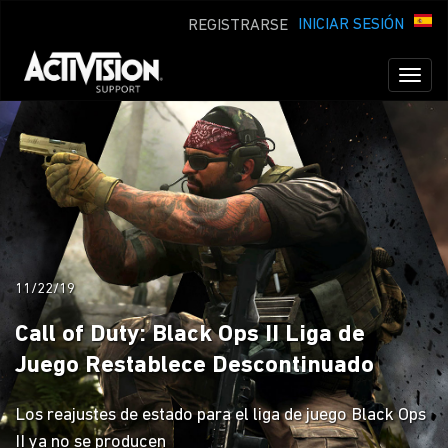
INICIAR SESIÓN
REGISTRARSE
Toggl
naviga
11/22/19
Call of Duty: Black Ops II Liga de
Juego Restablece Descontinuado
Los reajustes de estado para el liga de juego Black Ops
II ya no se producen