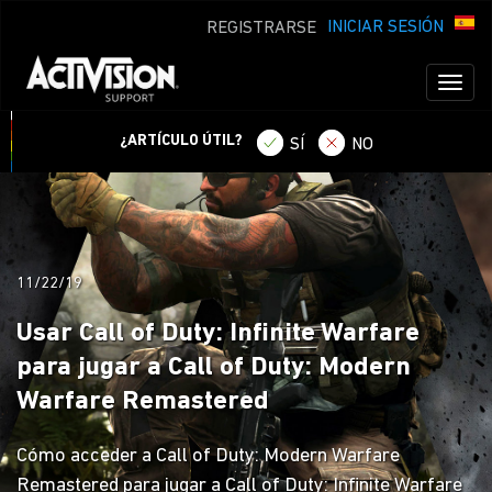
INICIAR SESIÓN
REGISTRARSE
Toggl
naviga
¿ARTÍCULO ÚTIL?
SÍ
NO
11/22/19
Usar Call of Duty: Infinite Warfare
para jugar a Call of Duty: Modern
Warfare Remastered
Cómo acceder a Call of Duty: Modern Warfare
Remastered para jugar a Call of Duty: Infinite Warfare