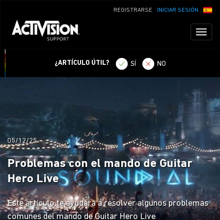
REGISTRARSE
INICIAR SESIÓN
Toggl
naviga
¿ARTÍCULO ÚTIL?
SÍ
NO
05/12/25
Problemas con el mando de Guitar
Hero Live
Este artículo te ayudará a resolver algunos problemas
comunes del mando de Guitar Hero Live