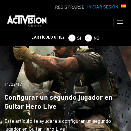
INICIAR SESIÓN
REGISTRARSE
Toggl
naviga
¿ARTÍCULO ÚTIL?
SÍ
NO
11/22/19
Configurar un segundo jugador en
Guitar Hero Live
Este artículo te ayudará a configurar un segundo
jugador en Guitar Hero Live