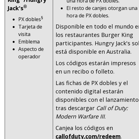
una hora de PX dobles.
®
Jack's
El resto de canjes otorgan una
hora de PX dobles.
§
PX dobles
Disponible en todo el mundo e
Tarjeta de
visita
los restaurantes Burger King
Emblema
participantes. Hungry Jack's so
Aspecto de
está disponible en Australia.
operador
Los códigos estarán impresos
en un recibo o folleto.
Las fichas de PX dobles y el
contenido digital estarán
disponibles con el lanzamiento
tras descargar
Call of Duty:
Modern Warfare III
.
Canjea los códigos en
callofduty.com/redeem
.