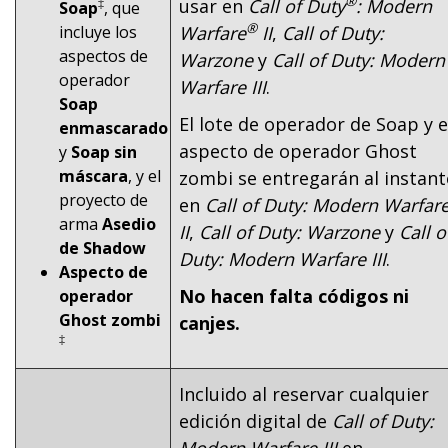
®
usar en
Call of Duty
: Modern
‡
Soap
, que
®
incluye los
Warfare
II
,
Call of Duty:
aspectos de
Warzone
y
Call of Duty: Modern
operador
Warfare III
.
Soap
El lote de operador de Soap y e
enmascarado
aspecto de operador Ghost
y
Soap sin
máscara
, y el
zombi se entregarán al instant
proyecto de
en
Call of Duty: Modern Warfar
arma
Asedio
II
,
Call of Duty: Warzone
y
Call o
de Shadow
Duty: Modern Warfare III
.
Aspecto de
No hacen falta códigos ni
operador
Ghost zombi
canjes.
‡
Incluido al reservar cualquier
edición digital de
Call of Duty:
Modern Warfare III
en