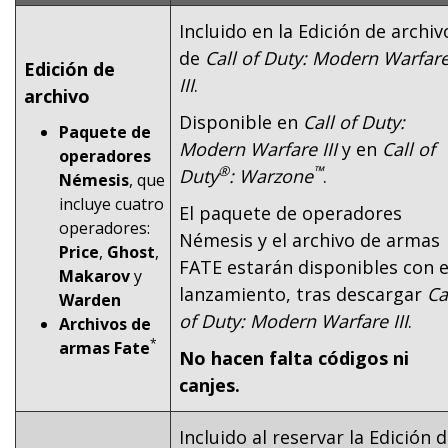
Incluido en la Edición de archiv
de
Call of Duty: Modern Warfar
Edición de
III
.
archivo
Disponible en
Call of Duty:
Paquete de
Modern Warfare III
y en
Call of
operadores
®
™
Duty
: Warzone
.
Némesis
, que
incluye cuatro
El paquete de operadores
operadores:
Némesis y el archivo de armas
Price
,
Ghost
,
FATE estarán disponibles con e
Makarov
y
lanzamiento, tras descargar
Ca
Warden
of Duty: Modern Warfare III
.
Archivos de
*
armas Fate
No hacen falta códigos ni
canjes.
Incluido al reservar la Edición 