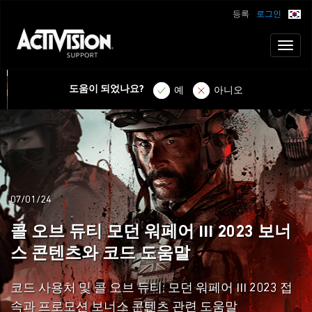
등록
로그인
Toggl
naviga
도움이 되었나요?
예
아니오
07/01/24
콜 오브 듀티 모던 워페어 III 2023 보너
스 콘텐츠와 코드 도움말
코드 사용처 및 콜 오브 듀티: 모던 워페어 III 2023 접
속과 프로모션 보너스 콘텐츠 관련 도움말