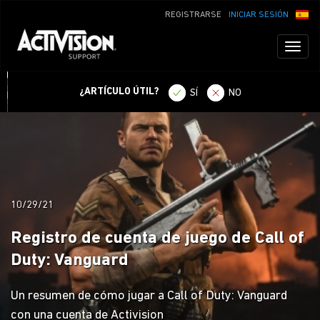
REGISTRARSE
INICIAR SESIÓN
Toggl
naviga
¿ARTÍCULO ÚTIL?
SÍ
NO
10/29/21
Registro de cuenta de juego de Call of
Duty: Vanguard
Un resumen de cómo jugar a Call of Duty: Vanguard
con una cuenta de Activision