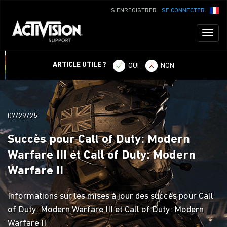
S'ENREGISTRER
SE CONNECTER
Toggl
naviga
ARTICLE UTILE ?
OUI
NON
07/29/25
Succès pour Call of Duty: Modern
Warfare III et Call of Duty: Modern
Warfare II
Informations sur les mises à jour des succès pour Call
of Duty: Modern Warfare III et Call of Duty: Modern
Warfare II