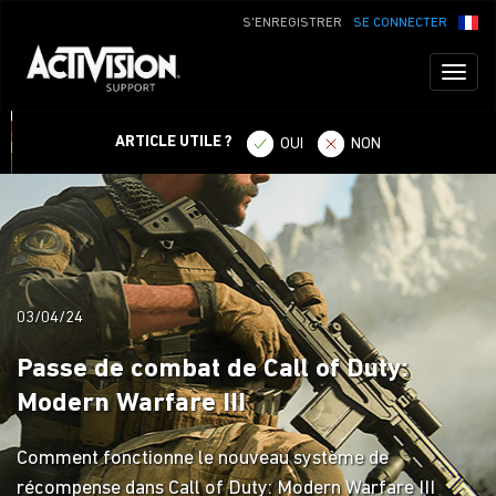
S'ENREGISTRER
SE CONNECTER
Toggl
naviga
ARTICLE UTILE ?
OUI
NON
03/04/24
Passe de combat de Call of Duty:
Modern Warfare III
Comment fonctionne le nouveau système de
récompense dans Call of Duty: Modern Warfare III