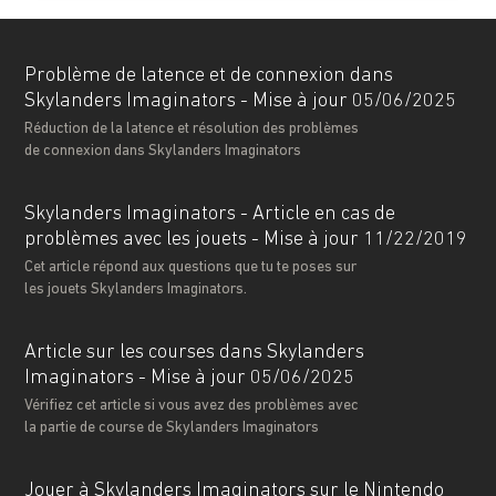
Problème de latence et de connexion dans
Skylanders Imaginators - Mise à jour 05/06/2025
Réduction de la latence et résolution des problèmes
de connexion dans Skylanders Imaginators
Skylanders Imaginators - Article en cas de
problèmes avec les jouets - Mise à jour 11/22/2019
Cet article répond aux questions que tu te poses sur
les jouets Skylanders Imaginators.
Article sur les courses dans Skylanders
Imaginators - Mise à jour 05/06/2025
Vérifiez cet article si vous avez des problèmes avec
la partie de course de Skylanders Imaginators
Jouer à Skylanders Imaginators sur le Nintendo