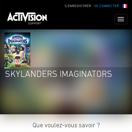
S'ENREGISTRER
SE CONNECTER
Toggl
naviga
SKYLANDERS IMAGINATORS
Que voulez-vous savoir ?