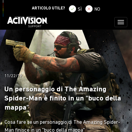
ACCEDI
REGISTRATI
ARTICOLO UTILE?
SÌ
NO
Toggl
naviga
11/22/19
Un personaggio di The Amazing
Spider-Man è finito in un "buco della
mappa"
Cosa fare se un personaggio di The Amazing Spider-
Man finisce in un "buco della mappa"