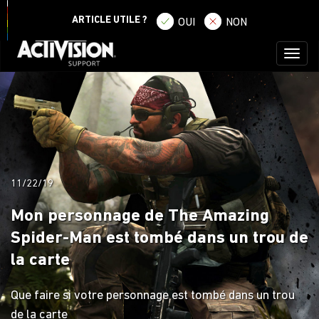
SE CONNECTER
S'ENREGISTRER
ARTICLE UTILE ?
OUI
NON
Toggl
naviga
11/22/19
Mon personnage de The Amazing
Spider-Man est tombé dans un trou de
la carte
Que faire si votre personnage est tombé dans un trou
de la carte