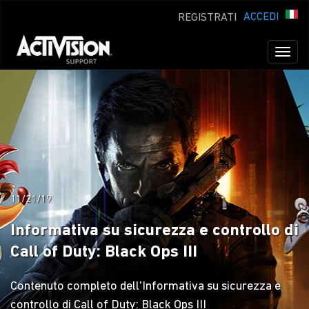
ACCEDI
REGISTRATI
Toggl
naviga
11/21/19
Informativa su sicurezza e controllo di
Call of Duty: Black Ops III
Contenuto completo dell'Informativa su sicurezza e
controllo di Call of Duty: Black Ops III