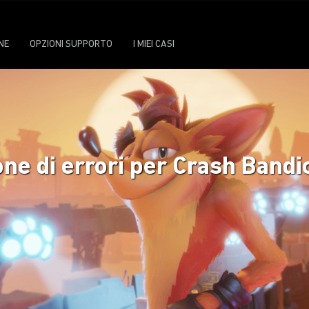
NE
OPZIONI SUPPORTO
I MIEI CASI
e di errori per Crash Bandic