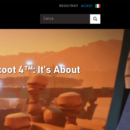
REGISTRATI
ACCEDI
oot 4™: It's About