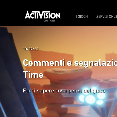
I GIOCHI
SERVIZI ONLI
10/02/20
Commenti e segnalazion
Time
Facci sapere cosa pensi del gioco