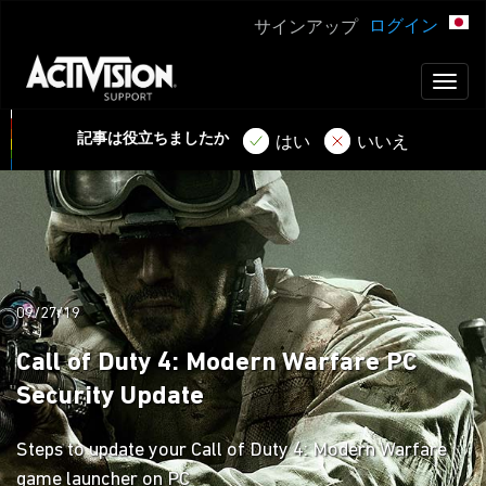
ログイン
サインアップ
Toggl
naviga
記事は役立ちましたか
はい
いいえ
09/27/19
Call of Duty 4: Modern Warfare PC
Security Update
Steps to update your Call of Duty 4: Modern Warfare
game launcher on PC