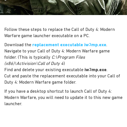
Follow these steps to replace the Call of Duty 4: Modern
Warfare game launcher executable on a PC.
Download the
replacement executable iw3mp.exe
.
Navigate to your Call of Duty 4: Modern Warfare game
folder. (This is typically
C:\Program Files
(x86)\Activision\Call of Duty 4
)
Find and delete your existing executable
iw3mp.exe
.
Cut and paste the replacement executable into your Call of
Duty 4: Modern Warfare game folder.
If you have a desktop shortcut to launch Call of Duty 4:
Modern Warfare, you will need to update it to this new game
launcher.