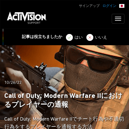
サインアップ
ログイン
Toggl
naviga
記事は役立ちましたか
はい
いいえ
10/26/22
Call of Duty: Modern Warfare IIにおけ
るプレイヤーの通報
Call of Duty: Modern Warfare IIでチート行為や不適切
行為をするプレイヤーを通報する方法