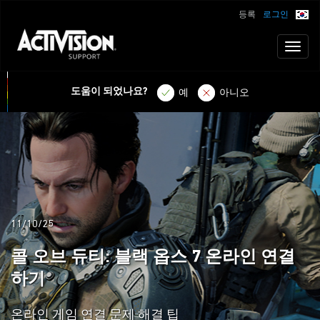
등록
로그인
Toggl
naviga
도움이 되었나요?
예
아니오
11/10/25
콜 오브 듀티: 블랙 옵스 7 온라인 연결
하기
온라인 게임 연결 문제 해결 팁