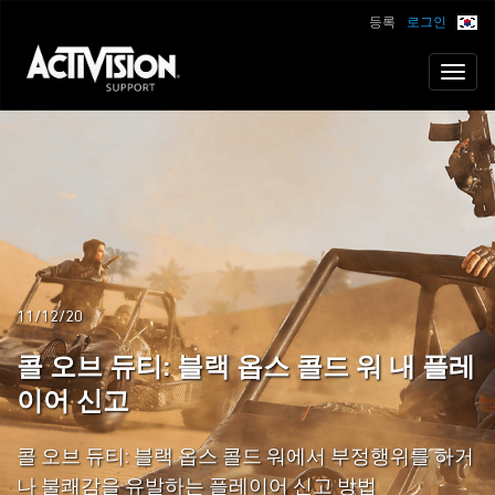
등록
로그인
Toggl
naviga
11/12/20
콜 오브 듀티: 블랙 옵스 콜드 워 내 플레
이어 신고
콜 오브 듀티: 블랙 옵스 콜드 워에서 부정행위를 하거
나 불쾌감을 유발하는 플레이어 신고 방법