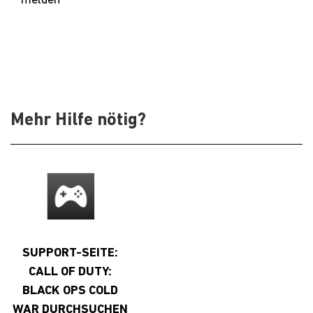
melden
Mehr Hilfe nötig?
SUPPORT-SEITE:
CALL OF DUTY:
BLACK OPS COLD
WAR DURCHSUCHEN