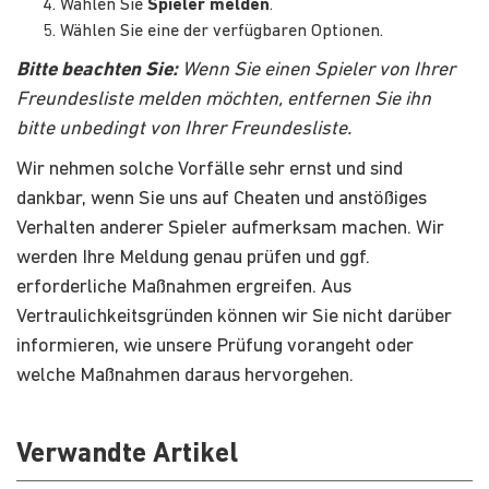
Wählen Sie
Spieler melden
.
Wählen Sie eine der verfügbaren Optionen.
Bitte beachten Sie:
Wenn Sie einen Spieler von Ihrer
Freundesliste melden möchten, entfernen Sie ihn
bitte unbedingt von Ihrer Freundesliste.
Wir nehmen solche Vorfälle sehr ernst und sind
dankbar, wenn Sie uns auf Cheaten und anstößiges
Verhalten anderer Spieler aufmerksam machen. Wir
werden Ihre Meldung genau prüfen und ggf.
erforderliche Maßnahmen ergreifen. Aus
Vertraulichkeitsgründen können wir Sie nicht darüber
informieren, wie unsere Prüfung vorangeht oder
welche Maßnahmen daraus hervorgehen.
Verwandte Artikel