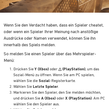
Wenn Sie den Verdacht haben, dass ein Spieler cheatet,
oder wenn ein Spieler Ihrer Meinung nach anstößige
Ausdrücke oder Namen verwendet, können Sie ihn
innerhalb des Spiels melden.
So melden Sie einen Spieler über das Mehrspieler-
Menü:
Drücken Sie
Y (Xbox)
oder
△ (PlayStation)
, um das
Sozial-Menü zu öffnen. Wenn Sie am PC spielen,
wählen Sie die
Sozial
-Registerkarte.
Wählen Sie
Letzte Spieler
.
Markieren Sie den Spieler, den Sie melden möchten,
und drücken Sie
A (Xbox)
oder
X (PlayStation)
. Am PC
wählen Sie den Spieler aus.