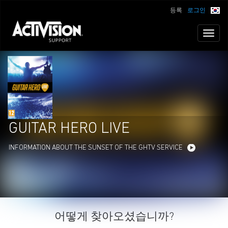
등록
로그인
Toggl
naviga
GUITAR HERO LIVE
INFORMATION ABOUT THE SUNSET OF THE GHTV SERVICE
어떻게 찾아오셨습니까?