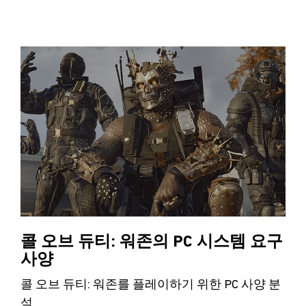
콜 오브 듀티: 워존의 PC 시스템 요구
사양
콜 오브 듀티: 워존를 플레이하기 위한 PC 사양 분
석