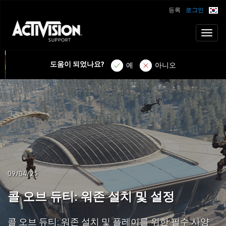
등록
로그인
Toggl
naviga
도움이 되었나요?
예
아니오
09/04/25
콜 오브 듀티: 워존 설치 및 설정
콜 오브 듀티: 워존 설치 및 플레이를 위한 필수 사양