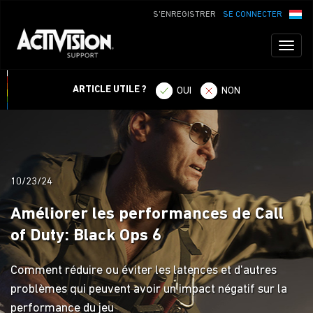
S'ENREGISTRER
SE CONNECTER
Toggl
naviga
ARTICLE UTILE ?
OUI
NON
10/23/24
Améliorer les performances de Call
of Duty: Black Ops 6
Comment réduire ou éviter les latences et d'autres
problèmes qui peuvent avoir un impact négatif sur la
performance du jeu